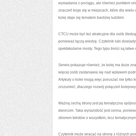
wysiadania z pociągu, ale również punktem ori
znaczeń kryje się w miejscach, które dla wiel
kolej staje się tematem bardziej ludzkim.
CTCU może być też atrakcyjne dla osób śledząc
ponieważ łączą wiedzę. Czytelnik lubi dowiadywa
spektakularne mosty. Tego typu treści są łatwe
Serwis pokazuje również, że kolej ma duże z
więcej osób zastanawia się nad wpływem podróż
Artykuły o kolei mogą więc poruszać nie tylko
zrozumieć, dlaczego rozwój połączeń kolejowych
Ważną cechą strony jest jej tematyczna spójn
dworcom. Taka wyrazistość jest cenna, poni
zbiorem tekstów o wszystkim, lecz tematyczn
Czytelnik może wracać na stronę z różnych p