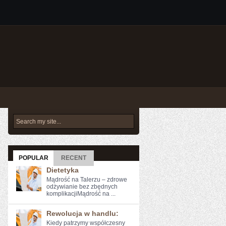
POPULAR
RECENT
Dietetyka
Mądrość na Talerzu – zdrowe
odżywianie bez zbędnych
komplikacjiMądrość na ...
Rewolucja w handlu:
Kiedy ⁢patrzymy współczesny