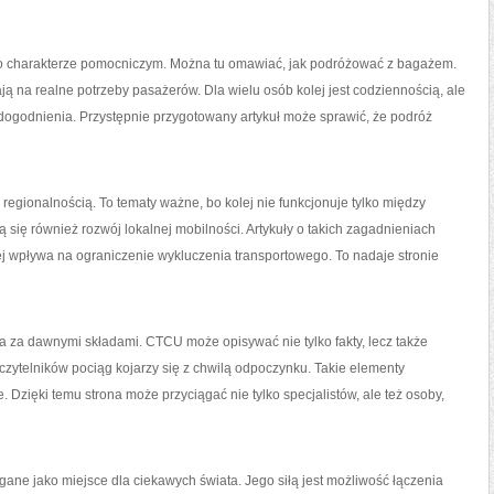
ci o charakterze pomocniczym. Można tu omawiać, jak podróżować z bagażem.
ą na realne potrzeby pasażerów. Dla wielu osób kolej jest codziennością, ale
udogodnienia. Przystępnie przygotowany artykuł może sprawić, że podróż
egionalnością. To tematy ważne, bo kolej nie funkcjonuje tylko między
ą się również rozwój lokalnej mobilności. Artykuły o takich zagadnieniach
 wpływa na ograniczenie wykluczenia transportowego. To nadaje stronie
ia za dawnymi składami. CTCU może opisywać nie tylko fakty, lecz także
zytelników pociąg kojarzy się z chwilą odpoczynku. Takie elementy
e. Dzięki temu strona może przyciągać nie tylko specjalistów, ale też osoby,
ne jako miejsce dla ciekawych świata. Jego siłą jest możliwość łączenia