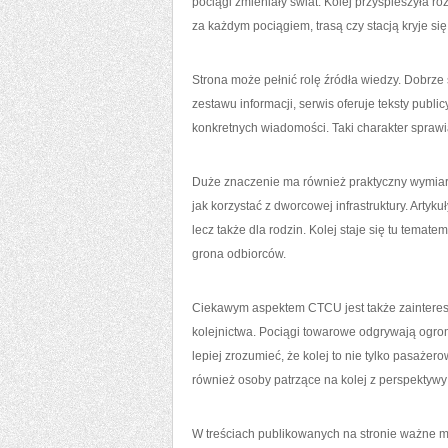
pociągi zmieniały świat. Kolej przyspieszyła 
za każdym pociągiem, trasą czy stacją kryje si
Strona może pełnić rolę źródła wiedzy. Dobrze
zestawu informacji, serwis oferuje teksty publi
konkretnych wiadomości. Taki charakter sprawi
Duże znaczenie ma również praktyczny wymiar n
jak korzystać z dworcowej infrastruktury. Artyk
lecz także dla rodzin. Kolej staje się tu temate
grona odbiorców.
Ciekawym aspektem CTCU jest także zaintereso
kolejnictwa. Pociągi towarowe odgrywają ogro
lepiej zrozumieć, że kolej to nie tylko pasaże
również osoby patrzące na kolej z perspektywy
W treściach publikowanych na stronie ważne mi