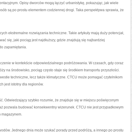
entacyjnym. Opisy dworców mogą łączyć urbanistykę, pokazując, jak wiele
u osób są po prostu elementem codziennej drogi. Taka perspektywa sprawia, że
ych ekstremalne rozwiązania techniczne. Takie artykuły mają duży potencjał,
ć się, jaki pociąg jest najdłuższy, gdzie znajdują się najbardziej
 do zapamiętania.
naczenie w kontekście odpowiedzialnego podróżowania. W czasach, gdy coraz
y na środowisko, pociąg często staje się środkiem transportu przyszłości.
 kwestie techniczne, lecz także klimatyczne. CTCU może pomagać czytelnikom
 jest istotny dla regionów.
ość. Odwiedzający szybko rozumie, że znajduje się w miejscu poświęconym
eważ pozwala budować konsekwentny wizerunek. CTCU nie jest przypadkowym
ym magazynem.
owodów. Jednego dnia może szukać porady przed podróżą, a innego po prostu