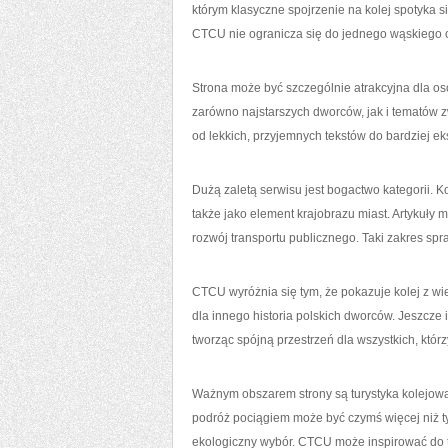
którym klasyczne spojrzenie na kolej spotyka s
CTCU nie ogranicza się do jednego wąskiego o
Strona może być szczególnie atrakcyjna dla os
zarówno najstarszych dworców, jak i tematów z
od lekkich, przyjemnych tekstów do bardziej e
Dużą zaletą serwisu jest bogactwo kategorii. Ko
także jako element krajobrazu miast. Artykuły 
rozwój transportu publicznego. Taki zakres sp
CTCU wyróżnia się tym, że pokazuje kolej z wi
dla innego historia polskich dworców. Jeszcze 
tworząc spójną przestrzeń dla wszystkich, którz
Ważnym obszarem strony są turystyka kolejow
podróż pociągiem może być czymś więcej niż ty
ekologiczny wybór. CTCU może inspirować do t