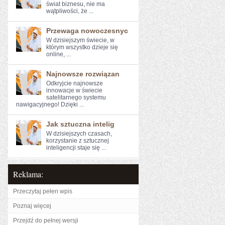
świat biznesu,⁢ nie ma
wątpliwości, że ...
Przewaga nowoczesnyc
W dzisiejszym​ świecie, w
którym wszystko dzieje się‍
online, ...
Najnowsze rozwiązan
Odkryjcie najnowsze
innowacje w świecie
satelitarnego systemu
nawigacyjnego! Dzięki ...
Jak sztuczna intelig
W dzisiejszych czasach,
korzystanie z‍ sztucznej
inteligencji‌ staje się ...
Reklama:
Przeczytaj pełen wpis
Poznaj więcej
Przejdź do pełnej wersji