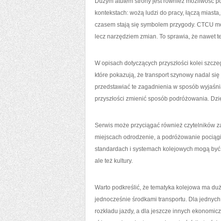
Dużym atutem strony jest również możliwość po
kontekstach: wożą ludzi do pracy, łączą miasta
czasem stają się symbolem przygody. CTCU może
lecz narzędziem zmian. To sprawia, że nawet 
W opisach dotyczących przyszłości kolei szcze
które pokazują, że transport szynowy nadal s
przedstawiać te zagadnienia w sposób wyjaśni
przyszłości zmienić sposób podróżowania. Dzię
Serwis może przyciągać również czytelników 
miejscach odrodzenie, a podróżowanie pociągie
standardach i systemach kolejowych mogą być
ale też kultury.
Warto podkreślić, że tematyka kolejowa ma duży
jednocześnie środkami transportu. Dla jednych
rozkładu jazdy, a dla jeszcze innych ekonomi