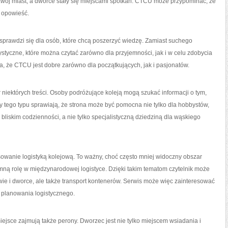
rozwój miast, a dworce stały się miejscami spotkań. CTCU może przypominać, że
ę opowieść.
 sprawdzi się dla osób, które chcą poszerzyć wiedzę. Zamiast suchego
cystyczne, które można czytać zarówno dla przyjemności, jak i w celu zdobycia
a, że CTCU jest dobre zarówno dla początkujących, jak i pasjonatów.
iektórych treści. Osoby podróżujące koleją mogą szukać informacji o tym,
uły tego typu sprawiają, że strona może być pomocna nie tylko dla hobbystów,
m bliskim codzienności, a nie tylko specjalistyczną dziedziną dla wąskiego
wanie logistyką kolejową. To ważny, choć często mniej widoczny obszar
mną rolę w międzynarodowej logistyce. Dzięki takim tematom czytelnik może
rowie i dworce, ale także transport kontenerów. Serwis może więc zainteresować
 planowania logistycznego.
ejsce zajmują także perony. Dworzec jest nie tylko miejscem wsiadania i