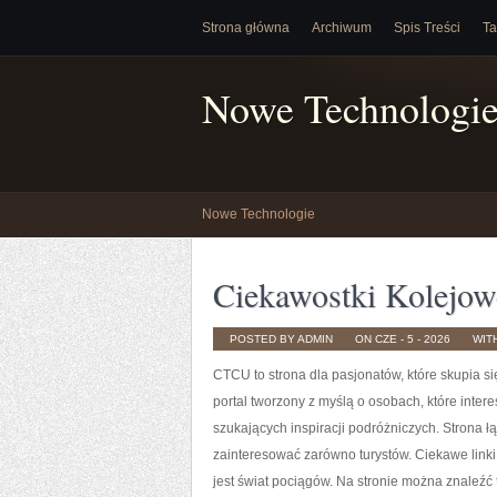
Strona główna
Archiwum
Spis Treści
Ta
Nowe Technologi
Nowe Technologie
Ciekawostki Kolejow
POSTED BY ADMIN
ON CZE - 5 - 2026
WIT
CTCU to strona dla pasjonatów, które skupia si
portal tworzony z myślą o osobach, które intere
szukających inspiracji podróżniczych. Strona 
zainteresować zarówno turystów. Ciekawe linki
jest świat pociągów. Na stronie można znaleźć