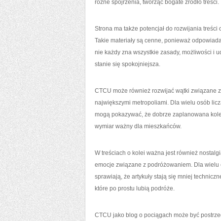
różne spojrzenia, tworząc bogate źródło treści.
Strona ma także potencjał do rozwijania treś
Takie materiały są cenne, ponieważ odpowiadaj
nie każdy zna wszystkie zasady, możliwości i 
stanie się spokojniejsza.
CTCU może również rozwijać wątki związane z r
największymi metropoliami. Dla wielu osób licz
mogą pokazywać, że dobrze zaplanowana kolej
wymiar ważny dla mieszkańców.
W treściach o kolei ważna jest również nostalg
emocje związane z podróżowaniem. Dla wielu c
sprawiają, że artykuły stają się mniej techniczn
które po prostu lubią podróże.
CTCU jako blog o pociągach może być postrzega