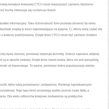
szerokiej tematyce kolejowej CTCU może towarzyszyć zarówno śledzeniu
hoć trochę interesuje się ruchem po torach.
arakter informacyjny. Taka różnorodność form pozwala docierać do wielu
azówki znajdą tu treści odpowiadające na pytania. Ci, którzy wolą czytać dla
mi o kulturze podróżowania. Dzięki temu CTCU może być zarówno źródłem
Kolej bywa złożona, ponieważ obejmuje technikę. Dobrze napisane artykuły
 ją w sposób ciekawy. Dzięki temu nawet osoba, która nie jest specjalistą,
ażerski od towarowego. To ważne, ponieważ dobra popularyzacja wiedzy
ób, które lubią porównania i zestawienia. Rankingi najciekawszych
rozrywkowy. Tego typu treści pozwalają szybko poznać nowe fakty, a
nia. Dla wielu odbiorców kolejowe zestawienia są praktyczne.