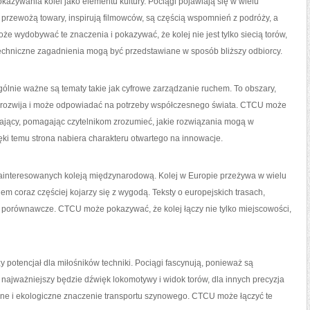
kazywania kolei jako elementu kultury. Pociągi pojawiają się w wielu
, przewożą towary, inspirują filmowców, są częścią wspomnień z podróży, a
 wydobywać te znaczenia i pokazywać, że kolej nie jest tylko siecią torów,
techniczne zagadnienia mogą być przedstawiane w sposób bliższy odbiorcy.
gólnie ważne są tematy takie jak cyfrowe zarządzanie ruchem. To obszary,
ię rozwija i może odpowiadać na potrzeby współczesnego świata. CTCU może
ający, pomagając czytelnikom zrozumieć, jakie rozwiązania mogą w
ki temu strona nabiera charakteru otwartego na innowacje.
zainteresowanych koleją międzynarodową. Kolej w Europie przeżywa w wielu
m coraz częściej kojarzy się z wygodą. Teksty o europejskich trasach,
 porównawcze. CTCU może pokazywać, że kolej łączy nie tylko miejscowości,
 potencjał dla miłośników techniki. Pociągi fascynują, ponieważ są
 najważniejszy będzie dźwięk lokomotywy i widok torów, dla innych precyzja
czne i ekologiczne znaczenie transportu szynowego. CTCU może łączyć te