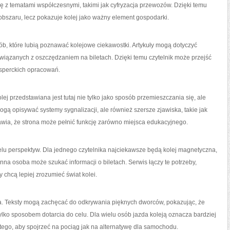
ię z tematami współczesnymi, takimi jak cyfryzacja przewozów. Dzięki temu
bszaru, lecz pokazuje kolej jako ważny element gospodarki.
ób, które lubią poznawać kolejowe ciekawostki. Artykuły mogą dotyczyć
wiązanych z oszczędzaniem na biletach. Dzięki temu czytelnik może przejść
ksperckich opracowań.
lej przedstawiana jest tutaj nie tylko jako sposób przemieszczania się, ale
mogą opisywać systemy sygnalizacji, ale również szersze zjawiska, takie jak
rawia, że strona może pełnić funkcję zarówno miejsca edukacyjnego.
elu perspektyw. Dla jednego czytelnika najciekawsze będą kolej magnetyczna,
inna osoba może szukać informacji o biletach. Serwis łączy te potrzeby,
y chcą lepiej zrozumieć świat kolei.
a. Teksty mogą zachęcać do odkrywania pięknych dworców, pokazując, że
lko sposobem dotarcia do celu. Dla wielu osób jazda koleją oznacza bardziej
ego, aby spojrzeć na pociąg jak na alternatywę dla samochodu.