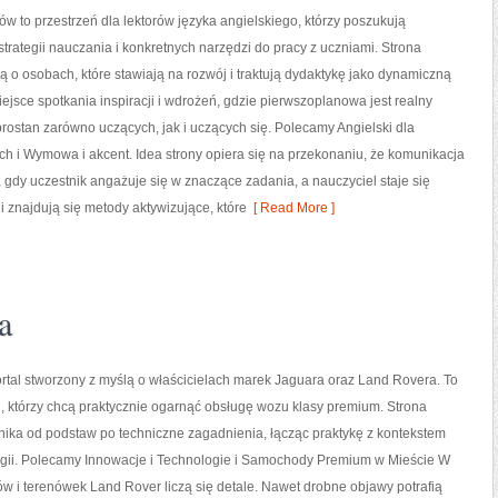
ów to przestrzeń dla lektorów języka angielskiego, którzy poszukują
rategii nauczania i konkretnych narzędzi do pracy z uczniami. Strona
ą o osobach, które stawiają na rozwój i traktują dydaktykę jako dynamiczną
iejsce spotkania inspiracji i wdrożeń, gdzie pierwszoplanowa jest realny
rostan zarówno uczących, jak i uczących się. Polecamy Angielski dla
 i Wymowa i akcent. Idea strony opiera się na przekonaniu, że komunikacja
y, gdy uczestnik angażuje się w znaczące zadania, a nauczyciel staje się
 znajdują się metody aktywizujące, które
[ Read More ]
a
rtal stworzony z myślą o właścicielach marek Jaguara oraz Land Rovera. To
h, którzy chcą praktycznie ogarnąć obsługę wozu klasy premium. Strona
nika od podstaw po techniczne zagadnienia, łącząc praktykę z kontekstem
logii. Polecamy Innowacje i Technologie i Samochody Premium w Mieście W
w i terenówek Land Rover liczą się detale. Nawet drobne objawy potrafią