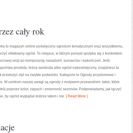
rzez cały rok
wka to magazyn online poświęcony ogrodom tematycznym oraz wszystkiemu,
zyć efektowny ogród. To miejsce, w którym pomysł spotyka się z konkretem:
kicowej wizji po kompozycję nasadzeń, surowców i wykończeń. Jeśli
japońska prostota, leśna swoboda albo ogród naturalistyczny, znajdziesz tu
ak przełożyć styl na zwykłe podwórko. Kategorie to Ogrody przydomowe i
e. W centrum naszej uwagi są ogrody z motywem przewodnim: takie, które
rój poprzez kolor, zapach i zmienność sezonów. Podpowiadamy, jak łączyć
ne, by ogród wyglądał dobrze latem i nie
[ Read More ]
acje