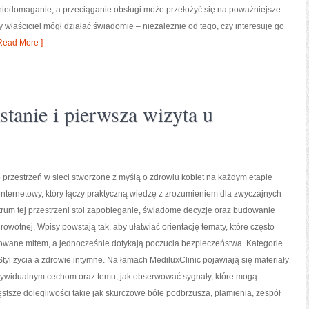
iedomaganie, a przeciąganie obsługi może przełożyć się na poważniejsze
 właściciel mógł działać świadomie – niezależnie od tego, czy interesuje go
Read More ]
stanie i pierwsza wizyta u
o przestrzeń w sieci stworzone z myślą o zdrowiu kobiet na każdym etapie
l internetowy, który łączy praktyczną wiedzę z zrozumieniem dla zwyczajnych
rum tej przestrzeni stoi zapobieganie, świadome decyzje oraz budowanie
owotnej. Wpisy powstają tak, aby ułatwiać orientację tematy, które często
owane mitem, a jednocześnie dotykają poczucia bezpieczeństwa. Kategorie
 Styl życia a zdrowie intymne. Na łamach MediluxClinic pojawiają się materiały
ywidualnym cechom oraz temu, jak obserwować sygnały, które mogą
tsze dolegliwości takie jak skurczowe bóle podbrzusza, plamienia, zespół