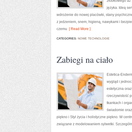
żłobkowego aż 
języka. Ideą se
wdrożenie do nowej placówki, stany psychiczne
z jedzeniem, snem, higieną, nawykami i bezpi
czemu
[ Read More ]
CATEGORIES:
NOWE TECHNOLOGIE
Zabiegi na ciało
Estetica-Enderm
wygląd i jednoc
estetyczna oraz
rzeczywistość 
tkankach i orga
świadomie oraz 
piękno i Styl życia i holistyczne piękno. W cent
związane z modelowaniem sylwetki. Szczególn