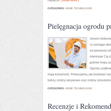
napięcia
[ Read More ]
CATEGORIES:
NOWE TECHNOLOGIE
Pielęgnacja ogrodu p
Serwis Helleró
co pomaga stwor
od pierwszej sz
interesuje Cię 
gotowe tropy, j
Ogrody użytkow
mają tożsamość. Pokazujemy, jak budować nast
byliny, rośliny okrywowe oraz rośliny zimozielo
CATEGORIES:
NOWE TECHNOLOGIE
Recenzje i Rekomend