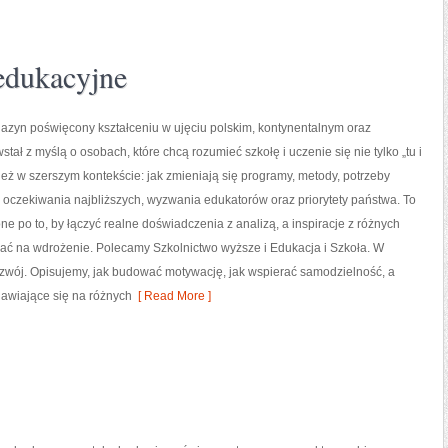
edukacyjne
azyn poświęcony kształceniu w ujęciu polskim, kontynentalnym oraz
tał z myślą o osobach, które chcą rozumieć szkołę i uczenie się nie tylko „tu i
nież w szerszym kontekście: jak zmieniają się programy, metody, potrzeby
oczekiwania najbliższych, wyzwania edukatorów oraz priorytety państwa. To
ne po to, by łączyć realne doświadczenia z analizą, a inspiracje z różnych
ać na wdrożenie. Polecamy Szkolnictwo wyższe i Edukacja i Szkoła. W
rozwój. Opisujemy, jak budować motywację, jak wspierać samodzielność, a
jawiające się na różnych
[ Read More ]