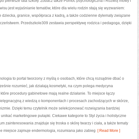
po pierwsze lata szkoły. Zobacz także Pomoc psychologiczna i Rozwój mowy i
rwisu jest wyjaśnianie tematów, które dla wielu rodzin stają się wyzwaniem:
 dziecka, granice, współpraca z kadrą, a także codzienne dylematy związane
eczeństwem. Przedszkole309 zestawia perspektywę rodzica i pedagoga, dzięki
ologia to portal tworzony z myślą o osobach, które chcą rozsądnie dbać o
ześnie rozumieć, jak działają kosmetyki, na czym polega medycyna
 które procedury gabinetowe mają realne działanie. To miejsce łączy
pielęgnacyjną z wiedzą o komponentach i procesach zachodzących w skórze,
nizmie. Dzięki temu czytelnik może selekcjonować rozwiązania bardziej
unikać marketingowe pułapki. Ciekawe kategorie to Styl życia i holistyczne
rum zainteresowania znajduje się troska o skórę twarzy i ciała, a także tematy
e miejsce zajmuje endermologia, rozumiana jako zabieg
[ Read More ]