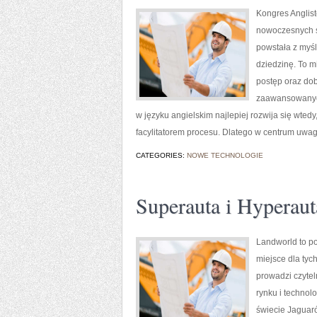
Kongres Anglist
nowoczesnych st
powstała z myśl
dziedzinę. To m
postęp oraz dob
zaawansowanych
w języku angielskim najlepiej rozwija się wted
facylitatorem procesu. Dlatego w centrum uwagi
CATEGORIES:
NOWE TECHNOLOGIE
Superauta i Hyperaut
Landworld to po
miejsce dla tyc
prowadzi czytel
rynku i techno
świecie Jaguaró