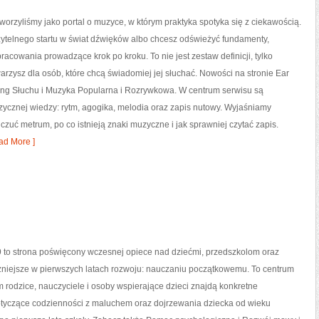
tworzyliśmy jako portal o muzyce, w którym praktyka spotyka się z ciekawością.
zytelnego startu w świat dźwięków albo chcesz odświeżyć fundamenty,
pracowania prowadzące krok po kroku. To nie jest zestaw definicji, tylko
arzysz dla osób, które chcą świadomiej jej słuchać. Nowości na stronie Ear
ning Słuchu i Muzyka Popularna i Rozrywkowa. W centrum serwisu są
ycznej wiedzy: rytm, agogika, melodia oraz zapis nutowy. Wyjaśniamy
 czuć metrum, po co istnieją znaki muzyczne i jak sprawniej czytać zapis.
ad More ]
 to strona poświęcony wczesnej opiece nad dziećmi, przedszkolom oraz
żniejsze w pierwszych latach rozwoju: nauczaniu początkowemu. To centrum
m rodzice, nauczyciele i osoby wspierające dzieci znajdą konkretne
tyczące codzienności z maluchem oraz dojrzewania dziecka od wieku