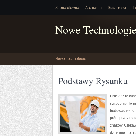
Strona główna
Archiwum
Spis Treści
Ta
Nowe Technologi
Nowe Technologie
Podstawy Rysunku
Elfiki777 to na
świadomy. To mi
budować własny
prób, przez mał
znaków. Ciekawe
działanie. To ni