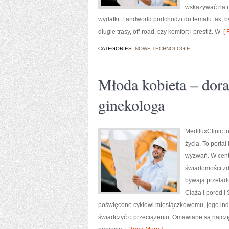
wskazywać na n
wydatki. Landworld podchodzi do tematu tak, by
długie trasy, off-road, czy komfort i prestiż. W
[ 
CATEGORIES:
NOWE TECHNOLOGIE
Młoda kobieta – dora
ginekologa
MediluxClinic t
życia. To porta
wyzwań. W cent
świadomości zdr
bywają przeład
Ciąża i poród i
poświęcone cyklowi miesiączkowemu, jego ind
świadczyć o przeciążeniu. Omawiane są najczęs