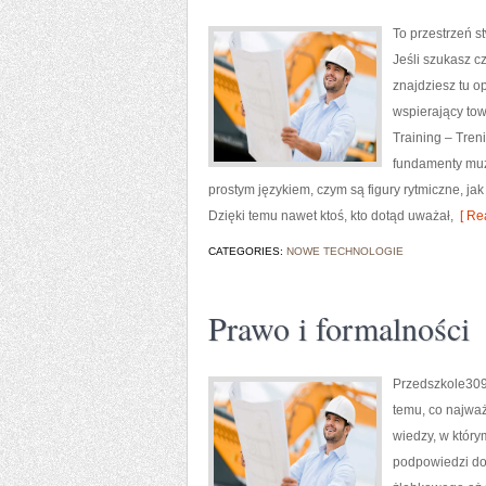
To przestrzeń s
Jeśli szukasz c
znajdziesz tu o
wspierający tow
Training – Tre
fundamenty muz
prostym językiem, czym są figury rytmiczne, jak
Dzięki temu nawet ktoś, kto dotąd uważał,
[ Re
CATEGORIES:
NOWE TECHNOLOGIE
Prawo i formalności
Przedszkole309
temu, co najwa
wiedzy, w który
podpowiedzi do