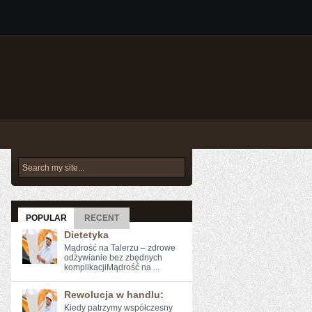
POPULAR
RECENT
Dietetyka
Mądrość na Talerzu – zdrowe
odżywianie bez zbędnych
komplikacjiMądrość na ...
Rewolucja w handlu:
Kiedy ⁢patrzymy współczesny