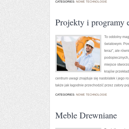
CATEGORIES:
NOWE TECHNOLOGIE
Projekty i programy 
To oddolny mag
światowym. Pows
teraz”, ale rów
podopiecznych, 
miejsce stworzo
krajów przekład
centrum uwagi znajduje się nastolatek i jego 
także jak łagodnie przechodzić przez zatory po
CATEGORIES:
NOWE TECHNOLOGIE
Meble Drewniane