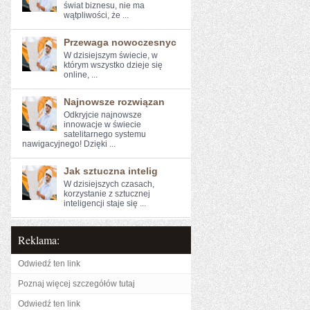
świat biznesu,⁢ nie ma
wątpliwości, że ...
Przewaga nowoczesnyc
W dzisiejszym​ świecie, w
którym wszystko dzieje się‍
online, ...
Najnowsze rozwiązan
Odkryjcie najnowsze
innowacje w świecie
satelitarnego systemu
nawigacyjnego! Dzięki ...
Jak sztuczna intelig
W dzisiejszych czasach,
korzystanie z‍ sztucznej
inteligencji‌ staje się ...
Reklama:
Odwiedź ten link
Poznaj więcej szczegółów tutaj
Odwiedź ten link