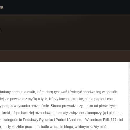
gi
e
tchniony portal dla osób, które chcą rysować i ćwiczyć handwriting w sposób
ejsce powstało z myślą o tych, którzy kochają kreskę, cenią papier i chcą
 podpis w rysunku oraz piśmie. Strona prowadzi czytelnika od pierwszych
e kroki, aż po bardziej rozbudowane tematy związane z kompozycją i pięknem
 kategorie to Podstawy Rysunku i Portret i Anatomia. W centrum Elfiki777 stoi
e jest tylko zbiór prac – to studio w formie bloga, w którym każdy może