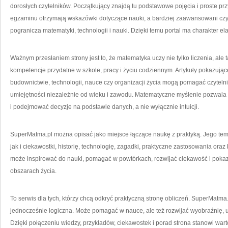
dorosłych czytelników. Początkujący znajdą tu podstawowe pojęcia i proste pr
egzaminu otrzymają wskazówki dotyczące nauki, a bardziej zaawansowani czy
pogranicza matematyki, technologii i nauki. Dzięki temu portal ma charakter ela
Ważnym przesłaniem strony jest to, że matematyka uczy nie tylko liczenia, al
kompetencje przydatne w szkole, pracy i życiu codziennym. Artykuły pokazują
budownictwie, technologii, nauce czy organizacji życia mogą pomagać czytelni
umiejętności niezależnie od wieku i zawodu. Matematyczne myślenie pozwala 
i podejmować decyzje na podstawie danych, a nie wyłącznie intuicji.
SuperMatma.pl można opisać jako miejsce łączące naukę z praktyką. Jego te
jak i ciekawostki, historię, technologię, zagadki, praktyczne zastosowania oraz
może inspirować do nauki, pomagać w powtórkach, rozwijać ciekawość i poka
obszarach życia.
To serwis dla tych, którzy chcą odkryć praktyczną stronę obliczeń. SuperMatm
jednocześnie logiczna. Może pomagać w nauce, ale też rozwijać wyobraźnię, u
Dzięki połączeniu wiedzy, przykładów, ciekawostek i porad strona stanowi war