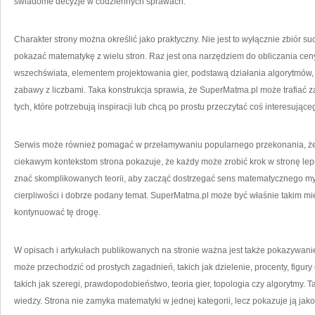
świadome decyzje w codziennych sprawach.
Charakter strony można określić jako praktyczny. Nie jest to wyłącznie zbiór su
pokazać matematykę z wielu stron. Raz jest ona narzędziem do obliczania c
wszechświata, elementem projektowania gier, podstawą działania algorytmów,
zabawy z liczbami. Taka konstrukcja sprawia, że SuperMatma.pl może trafiać z
tych, które potrzebują inspiracji lub chcą po prostu przeczytać coś interesujące
Serwis może również pomagać w przełamywaniu popularnego przekonania, że m
ciekawym kontekstom strona pokazuje, że każdy może zrobić krok w stronę leps
znać skomplikowanych teorii, aby zacząć dostrzegać sens matematycznego myś
cierpliwości i dobrze podany temat. SuperMatma.pl może być właśnie takim m
kontynuować tę drogę.
W opisach i artykułach publikowanych na stronie ważna jest także pokazywani
może przechodzić od prostych zagadnień, takich jak dzielenie, procenty, figury
takich jak szeregi, prawdopodobieństwo, teoria gier, topologia czy algorytmy.
wiedzy. Strona nie zamyka matematyki w jednej kategorii, lecz pokazuje ją jako