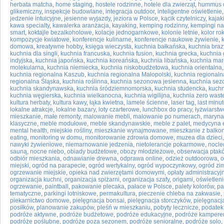
herbata matcha
,
home staging
,
hostele rodzinne
,
hotele dla zwierząt
,
hummus 
glikemiczny
,
inspekcje budowlane
,
integracja outdoor
,
inteligentne oświetlenie
jedzenie intuicyjne
,
jesienne wyjazdy
,
jeziora w Polsce
,
kącik czytelniczy
,
kaja
kawa specialty
,
kawalerka aranżacja
,
kayaking
,
kemping rodzinny
,
kempingi n
smart
,
koktajle bezalkoholowe
,
kolacje jednogarnkowe
,
kolonie letnie
,
kolor ro
kompozycje kwiatowe
,
konferencje kulinarne
,
konferencje naukowe żywienie
,
domowa
,
kreatywne hobby
,
księga wieczysta
,
kuchnia bałkańska
,
kuchnia braz
kuchnia dla singli
,
kuchnia francuska
,
kuchnia fusion
,
kuchnia grecka
,
kuchnia 
indyjska
,
kuchnia japońska
,
kuchnia koreańska
,
kuchnia libańska
,
kuchnia ma
molekularna
,
kuchnia niemiecka
,
kuchnia niskobudżetowa
,
kuchnia orientalna
kuchnia regionalna Kaszub
,
kuchnia regionalna Małopolski
,
kuchnia regionaln
regionalna Śląska
,
kuchnia roślinna
,
kuchnia sezonowa jesienna
,
kuchnia sez
kuchnia skandynawska
,
kuchnia śródziemnomorska
,
kuchnia studencka
,
kuchn
kuchnia węgierska
,
kuchnia wielkanocna
,
kuchnia wigilijna
,
kuchnia zero wast
kultura herbaty
,
kultura kawy
,
łąka kwietna
,
lamele ścienne
,
laser tag
,
last minu
lokalne atrakcje
,
lokalne bazary
,
loty czarterowe
,
lunchbox do pracy
,
łyżwiarstw
mieszkanie
,
małe remonty
,
malowanie mebli
,
malowanie po numerach
,
maryna
klasyczne
,
meble modułowe
,
meble skandynawskie
,
meble z palet
,
medycyna e
mental health
,
miejskie rośliny
,
mieszkanie wynajmowane
,
mieszkanie z balk
eating
,
monitoring w domu
,
monitorowanie zdrowia domowe
,
muzea dla dzieci
nawyki żywieniowe
,
niemarnowanie jedzenia
,
nietolerancje pokarmowe
,
nocleg
sauną
,
nocne niebo
,
obiady budżetowe
,
obozy młodzieżowe
,
obserwacja ptak
odbiór mieszkania
,
odnawianie drewna
,
odprawa online
,
odzież outdoorowa
,
o
miejski
,
ogród na parapecie
,
ogród wertykalny
,
ogród wypoczynkowy
,
ogród zi
ogrzewanie miejskie
,
opieka nad zwierzętami domowymi
,
opłaty administracyj
organizacja kuchni
,
organizacja spiżarni
,
organizacja szafy
,
origami
,
oświetlen
ogrzewanie
,
paintball
,
pakowanie plecaka
,
pałace w Polsce
,
palety kolorów
,
pa
tematyczne
,
parkingi lotniskowe
,
permakultura
,
pieczenie chleba na zakwasie
,
piekarnictwo domowe
,
pielęgnacja bonsai
,
pielęgnacja storczyków
,
pielęgnacj
posiłków
,
planowanie zakupów
,
pleśń w mieszkaniu
,
pobyty lecznicze
,
podatek
podróże aktywne
,
podróże budżetowe
,
podróże edukacyjne
,
podróże kamper
podróże poślubne
,
podróże poza sezonem
,
podróże senioralne
,
podróże solo
,