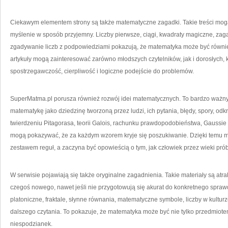
Ciekawym elementem strony są także matematyczne zagadki. Takie treści mogą
myślenie w sposób przyjemny. Liczby pierwsze, ciągi, kwadraty magiczne, zaga
zgadywanie liczb z podpowiedziami pokazują, że matematyka może być równie
artykuły mogą zainteresować zarówno młodszych czytelników, jak i dorosłych, 
spostrzegawczość, cierpliwość i logiczne podejście do problemów.
SuperMatma.pl porusza również rozwój idei matematycznych. To bardzo ważn
matematykę jako dziedzinę tworzoną przez ludzi, ich pytania, błędy, spory, odk
twierdzeniu Pitagorasa, teorii Galois, rachunku prawdopodobieństwa, Gauss
mogą pokazywać, że za każdym wzorem kryje się poszukiwanie. Dzięki temu m
zestawem reguł, a zaczyna być opowieścią o tym, jak człowiek przez wieki pró
W serwisie pojawiają się także oryginalne zagadnienia. Takie materiały są atr
czegoś nowego, nawet jeśli nie przygotowują się akurat do konkretnego spraw
platoniczne, fraktale, słynne równania, matematyczne symbole, liczby w kult
dalszego czytania. To pokazuje, że matematyka może być nie tylko przedmiote
niespodzianek.