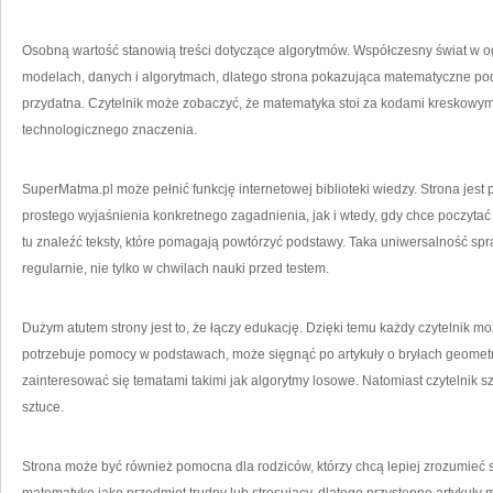
Osobną wartość stanowią treści dotyczące algorytmów. Współczesny świat w o
modelach, danych i algorytmach, dlatego strona pokazująca matematyczne po
przydatna. Czytelnik może zobaczyć, że matematyka stoi za kodami kreskowymi
technologicznego znaczenia.
SuperMatma.pl może pełnić funkcję internetowej biblioteki wiedzy. Strona jest
prostego wyjaśnienia konkretnego zagadnienia, jak i wtedy, gdy chce poczyt
tu znaleźć teksty, które pomagają powtórzyć podstawy. Taka uniwersalność sp
regularnie, nie tylko w chwilach nauki przed testem.
Dużym atutem strony jest to, że łączy edukację. Dzięki temu każdy czytelnik mo
potrzebuje pomocy w podstawach, może sięgnąć po artykuły o bryłach geome
zainteresować się tematami takimi jak algorytmy losowe. Natomiast czytelnik s
sztuce.
Strona może być również pomocna dla rodziców, którzy chcą lepiej zrozumieć 