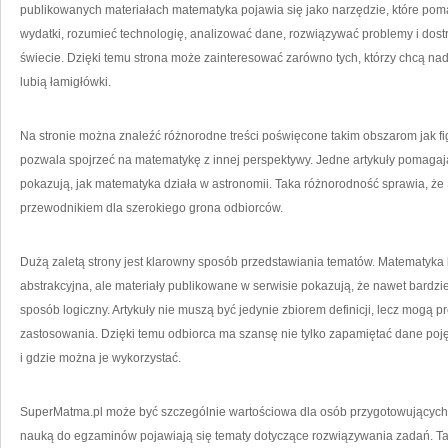
publikowanych materiałach matematyka pojawia się jako narzędzie, które po
wydatki, rozumieć technologię, analizować dane, rozwiązywać problemy i dost
świecie. Dzięki temu strona może zainteresować zarówno tych, którzy chcą nadro
lubią łamigłówki.
Na stronie można znaleźć różnorodne treści poświęcone takim obszarom jak fi
pozwala spojrzeć na matematykę z innej perspektywy. Jedne artykuły pomagaj
pokazują, jak matematyka działa w astronomii. Taka różnorodność sprawia, ż
przewodnikiem dla szerokiego grona odbiorców.
Dużą zaletą strony jest klarowny sposób przedstawiania tematów. Matematyka
abstrakcyjna, ale materiały publikowane w serwisie pokazują, że nawet bard
sposób logiczny. Artykuły nie muszą być jedynie zbiorem definicji, lecz mogą 
zastosowania. Dzięki temu odbiorca ma szansę nie tylko zapamiętać dane pojęc
i gdzie można je wykorzystać.
SuperMatma.pl może być szczególnie wartościowa dla osób przygotowujących 
nauką do egzaminów pojawiają się tematy dotyczące rozwiązywania zadań. Tak