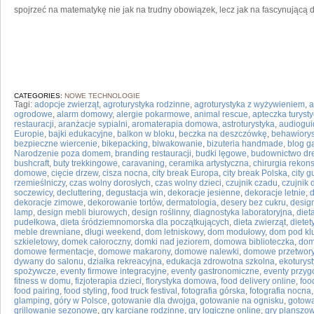
spojrzeć na matematykę nie jak na trudny obowiązek, lecz jak na fascynującą d
CATEGORIES:
NOWE TECHNOLOGIE
Tagi:
adopcje zwierząt
,
agroturystyka rodzinne
,
agroturystyka z wyżywieniem
,
a
ogrodowe
,
alarm domowy
,
alergie pokarmowe
,
animal rescue
,
apteczka turyst
restauracji
,
aranżacje sypialni
,
aromaterapia domowa
,
astroturystyka
,
audiogui
Europie
,
bajki edukacyjne
,
balkon w bloku
,
beczka na deszczówkę
,
behawiorys
bezpieczne wiercenie
,
bikepacking
,
biwakowanie
,
bizuteria handmade
,
blog g
Narodzenie poza domem
,
branding restauracji
,
budki lęgowe
,
budownictwo dr
bushcraft
,
buty trekkingowe
,
caravaning
,
ceramika artystyczna
,
chirurgia rekon
domowe
,
cięcie drzew
,
cisza nocna
,
city break Europa
,
city break Polska
,
city g
rzemieślniczy
,
czas wolny dorosłych
,
czas wolny dzieci
,
czujnik czadu
,
czujnik
soczewicy
,
decluttering
,
degustacja win
,
dekoracje jesienne
,
dekoracje letnie
,
dekoracje zimowe
,
dekorowanie tortów
,
dermatologia
,
desery bez cukru
,
design
lamp
,
design mebli biurowych
,
design roślinny
,
diagnostyka laboratoryjna
,
diet
pudełkowa
,
dieta śródziemnomorska dla początkujących
,
dieta zwierząt
,
dietet
meble drewniane
,
długi weekend
,
dom letniskowy
,
dom modułowy
,
dom pod kl
szkieletowy
,
domek całoroczny
,
domki nad jeziorem
,
domowa biblioteczka
,
dom
domowe fermentacje
,
domowe makarony
,
domowe nalewki
,
domowe przetwor
dywany do salonu
,
działka rekreacyjna
,
edukacja zdrowotna szkolna
,
ekoturys
spożywcze
,
eventy firmowe integracyjne
,
eventy gastronomiczne
,
eventy przy
fitness w domu
,
fizjoterapia dzieci
,
florystyka domowa
,
food delivery online
,
foo
food pairing
,
food styling
,
food truck festival
,
fotografia górska
,
fotografia nocna
glamping
,
góry w Polsce
,
gotowanie dla dwojga
,
gotowanie na ognisku
,
gotowa
grillowanie sezonowe
,
gry karciane rodzinne
,
gry logiczne online
,
gry planszow