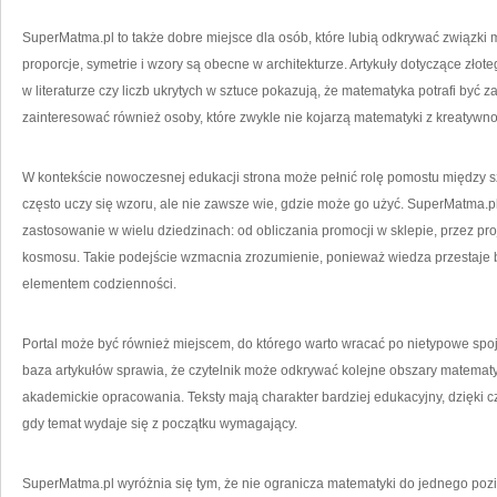
SuperMatma.pl to także dobre miejsce dla osób, które lubią odkrywać związki mat
proporcje, symetrie i wzory są obecne w architekturze. Artykuły dotyczące złot
w literaturze czy liczb ukrytych w sztuce pokazują, że matematyka potrafi być 
zainteresować również osoby, które zwykle nie kojarzą matematyki z kreatywno
W kontekście nowoczesnej edukacji strona może pełnić rolę pomostu między s
często uczy się wzoru, ale nie zawsze wie, gdzie może go użyć. SuperMatma.
zastosowanie w wielu dziedzinach: od obliczania promocji w sklepie, przez pr
kosmosu. Takie podejście wzmacnia zrozumienie, ponieważ wiedza przestaje b
elementem codzienności.
Portal może być również miejscem, do którego warto wracać po nietypowe spoj
baza artykułów sprawia, że czytelnik może odkrywać kolejne obszary matematy
akademickie opracowania. Teksty mają charakter bardziej edukacyjny, dzięki c
gdy temat wydaje się z początku wymagający.
SuperMatma.pl wyróżnia się tym, że nie ogranicza matematyki do jednego poz