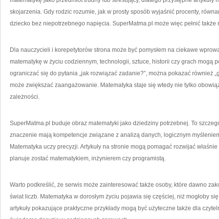
matematykę jako przedmiot trudny lub stresujący, dlatego przystępne artyku
skojarzenia. Gdy rodzic rozumie, jak w prosty sposób wyjaśnić procenty, równani
dziecko bez niepotrzebnego napięcia. SuperMatma.pl może więc pełnić także ro
Dla nauczycieli i korepetytorów strona może być pomysłem na ciekawe wprowa
matematykę w życiu codziennym, technologii, sztuce, historii czy grach mogą
ograniczać się do pytania „jak rozwiązać zadanie?”, można pokazać również „gd
może zwiększać zaangażowanie. Matematyka staje się wtedy nie tylko obowią
zależności.
SuperMatma.pl buduje obraz matematyki jako dziedziny potrzebnej. To szczeg
znaczenie mają kompetencje związane z analizą danych, logicznym myśleniem
Matematyka uczy precyzji. Artykuły na stronie mogą pomagać rozwijać właśnie te
planuje zostać matematykiem, inżynierem czy programistą.
Warto podkreślić, że serwis może zainteresować także osoby, które dawno zak
świat liczb. Matematyka w dorosłym życiu pojawia się częściej, niż mogłoby s
artykuły pokazujące praktyczne przykłady mogą być użyteczne także dla czyte