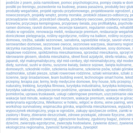
podróże z psem
,
pola namiotowe
,
pomoc psychologiczna
,
pompy ciepła w do
posiłki po treningu
,
pozwolenie na budowę
,
prawa pasażera
,
produkty bez glu
produkty wegańskie
,
projekt ogrodu przydomowego
,
projektowanie ogrodzeń
,
nowoczesnych
,
projekty wnętrz
,
promy morskie
,
protokół zdawczo-odbiorczy
,
p
przesadzanie roślin
,
przestrzeń otwarta
,
przetwory owocowe
,
przetwory warzy
krzewów
,
przyczepa kempingowa
,
przyprawy świata
,
psy profilaktyka
,
psychote
ramen domowy
,
ravioli domowe
,
recenzje kawiarni
,
regulamin osiedla
,
rehabil
relaks w ogrodzie
,
renowacja mebli
,
restauracje premium
,
restauracje wegańsk
doniczkowe pielęgnacja
,
rośliny egzotyczne
,
rośliny na balkon
,
rośliny oczysz
domowa
,
rzeźba
,
sałatki sezonowe
,
sanatoria
,
sąsiedzkie relacje
,
savoir-vivre 
serowarstwo domowe
,
sezonowe owoce
,
sezonowe warzywa
,
skanseny regio
skrzynka narzędziowa
,
slow travel
,
śniadania wysokobiałkowe
,
sosy domowe
,
kajakowe rodzinne
,
spółdzielnia mieszkaniowa
,
sprzedaż mieszkania
,
sprzęt 
sterowanie głosem
,
stodoła mieszkalna
,
street food azjatycki
,
strefa relaksu
,
sty
japandi
,
styl maksymalistyczny
,
styl mid-century
,
styl minimalistyczny
,
styl mode
diety
,
survival
,
sushi w domu
,
suszone kwiaty
,
świece sojowe
,
święta kulinarne
domowych
,
szkodniki roślin
,
szkolenia kulinarne
,
szkolenie psów
,
szlaki górski
nadmorskie
,
szlaki piesze
,
szlaki rowerowe rodzinne
,
szlaki winiarskie
,
szlaki 
ścienne
,
targi śniadaniowe
,
team building event
,
technologie smart home
,
teks
przepisy
,
terapia par
,
termy
,
testy medyczne domowe
,
tiny house
,
tofu przepisy
,
naturalny
,
trekking
,
turystyka filmowa
,
turystyka industrialna
,
turystyka kolejowa
turystyka sakralna
,
ubezpieczenie podróżne
,
uprawa kiełków
,
uprawa mikroliśc
pomidorów
,
uprawa truskawek
,
usługi cateringowe premium
,
uszczelnianie oki
wakacje last minute
,
wakacje nad morzem
,
wakacje premium
,
wakacje w góra
weterynaria egzotyczna
,
Wielkanoc w hotelu
,
wilgoć w domu
,
wine pairing
,
win
workshop survivalowy
,
wspinaczka górska
,
wspólnota mieszkaniowa
,
wyjazdy 
wypoczynek ekologiczny
,
yoga w ogrodzie
,
zakupy spożywcze online
,
zamki w
zasłony i firany
,
zbieranie deszczówki
,
zdrowe przekąski
,
zdrowie fizyczne
,
zdr
zdrowie skóry
,
zdrowie zwierząt
,
zgłoszenie budowy
,
zgubiony bagaż
,
zielone 
dziećmi
,
zwierzęta egzotyczne
,
zwierzęta hodowlane
,
żywienie dzieci
,
żywieni
ekologiczna regionalna
,
żywność funkcjonalna
,
żywopłot