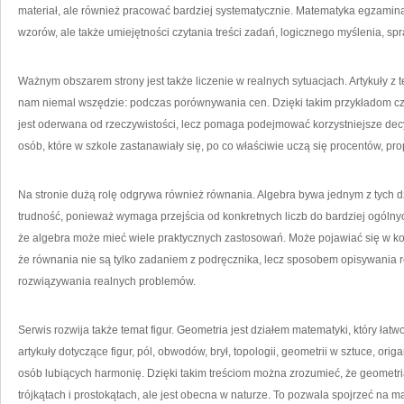
materiał, ale również pracować bardziej systematycznie. Matematyka egzami
wzorów, ale także umiejętności czytania treści zadań, logicznego myślenia, s
Ważnym obszarem strony jest także liczenie w realnych sytuacjach. Artykuły z t
nam niemal wszędzie: podczas porównywania cen. Dzięki takim przykładom cz
jest oderwana od rzeczywistości, lecz pomaga podejmować korzystniejsze decy
osób, które w szkole zastanawiały się, po co właściwie uczą się procentów, pro
Na stronie dużą rolę odgrywa również równania. Algebra bywa jednym z tych d
trudność, ponieważ wymaga przejścia od konkretnych liczb do bardziej ogóln
że algebra może mieć wiele praktycznych zastosowań. Może pojawiać się w kont
że równania nie są tylko zadaniem z podręcznika, lecz sposobem opisywania r
rozwiązywania realnych problemów.
Serwis rozwija także temat figur. Geometria jest działem matematyki, który ła
artykuły dotyczące figur, pól, obwodów, brył, topologii, geometrii w sztuce, ori
osób lubiących harmonię. Dzięki takim treściom można zrozumieć, że geometria
trójkątach i prostokątach, ale jest obecna w naturze. To pozwala spojrzeć na 