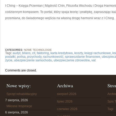
I Ching – Księga Przemian | Mądrość Chin, Filozofia Wschodu i Droga Harmonii
codziennym kompasem. To portal, który spaja teorię i praktykę, zapraszając każ
przemiana, do świadomego wejścia na własną drogę harmonii wraz z I Ching.
CATEGORIES:
NOWE TECHNOLOGIE
Tagi:
audyt
,
bilans
,
cit
,
faktoring
,
karta kredytowa
,
koszty
,
księgi rachunkowe
,
ks
podatki
,
polisa
,
przychody
,
rachunkowość
,
sprawozdanie finansowe
,
ubezpiec
życie
,
ubezpieczenie samochodu
,
ubezpieczenie zdrowotne
,
vat
Comments are closed.
Nowe wpisy:
Archiwa
Stro
Sprzęt rehabilitacyjny
sierpień 2026
Arch
7 sierpnia, 2026
lipiec 2026
Spis T
Miłosne Inspiracje
czerwiec 2026
Tagi
6 sierpnia, 2026