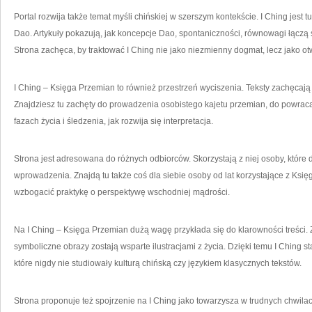
Portal rozwija także temat myśli chińskiej w szerszym kontekście. I Ching jest 
Dao. Artykuły pokazują, jak koncepcje Dao, spontaniczności, równowagi łączą 
Strona zachęca, by traktować I Ching nie jako niezmienny dogmat, lecz jako ot
I Ching – Księga Przemian to również przestrzeń wyciszenia. Teksty zachęcaj
Znajdziesz tu zachęty do prowadzenia osobistego kajetu przemian, do powra
fazach życia i śledzenia, jak rozwija się interpretacja.
Strona jest adresowana do różnych odbiorców. Skorzystają z niej osoby, które d
wprowadzenia. Znajdą tu także coś dla siebie osoby od lat korzystające z Ksi
wzbogacić praktykę o perspektywę wschodniej mądrości.
Na I Ching – Księga Przemian dużą wagę przykłada się do klarowności treści. 
symboliczne obrazy zostają wsparte ilustracjami z życia. Dzięki temu I Ching st
które nigdy nie studiowały kulturą chińską czy językiem klasycznych tekstów.
Strona proponuje też spojrzenie na I Ching jako towarzysza w trudnych chwila