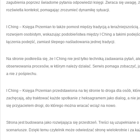
zagubienia poprzez świadome pytania odpowiedzi księgi. Zwraca się uwagę, ż
rozświetla kontekst, pomagając zrozumieć dynamikę sytuacji.
I Ching – Księga Przemian to także pomost między tradycją a teraźniejszością.
rozwojem osobistym, wskazując podobieństwa między I Ching a takimi podejści
łączenia podejść, zamiast ślepego naśladowania jednej tradycji.
Na stronie podkreśla się, że I Ching nie jest tylko techniką zadawania pytań, a
obserwowania procesów, w którym należy działać. Serwis pomaga zobaczyć, jak
a nie z pośpiechu.
I Ching – Księga Przemian przedstawiona na tej stronie to droga dla osób, któ
zachęcają, aby traktować każde spotkanie z heksagramem jako dialog, a nie je
się przyjacielem drogi, do którego można wracać wciąż na nowo.
Strona jest budowana jako rozwijająca się przestrzeń. Treści są uzupełniane o
scenariusze. Dzięki temu czytelnik może odwiedzać stronę wielokrotnie i za k