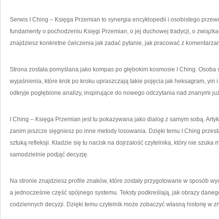
Serwis I Ching – Księga Przemian to synergia encyklopedii i osobistego przewo
fundamenty o pochodzeniu Księgi Przemian, o jej duchowej tradycji, o związkac
znajdziesz konkretne ćwiczenia jak zadać pytanie, jak pracować z komentarza
Strona została pomyślana jako kompas po głębokim kosmosie I Ching. Osoba st
wyjaśnienia, które krok po kroku upraszczają takie pojęcia jak heksagram, yi
odkryje pogłębione analizy, inspirujące do nowego odczytania nad znanymi j
I Ching – Księga Przemian jest tu pokazywana jako dialog z samym sobą. Arty
zanim jeszcze sięgniesz po inne metody losowania. Dzięki temu I Ching przesta
sztuką refleksji. Kładzie się tu nacisk na dojrzałość czytelnika, który nie szuka
samodzielnie podjąć decyzję.
Na stronie znajdziesz profile znaków, które zostały przygotowane w sposób w
a jednocześnie część spójnego systemu. Teksty podkreślają, jak obrazy dane
codziennych decyzji. Dzięki temu czytelnik może zobaczyć własną historię w z