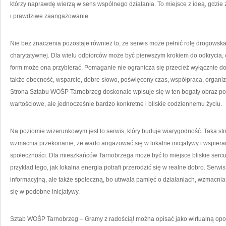
którzy naprawdę wierzą w sens wspólnego działania. To miejsce z ideą, gdzie
i prawdziwe zaangażowanie.
Nie bez znaczenia pozostaje również to, że serwis może pełnić rolę drogowska
charytatywnej. Dla wielu odbiorców może być pierwszym krokiem do odkrycia,
form może ona przybierać. Pomaganie nie ogranicza się przecież wyłącznie do
także obecność, wsparcie, dobre słowo, poświęcony czas, współpraca, organiza
Strona Sztabu WOŚP Tarnobrzeg doskonale wpisuje się w ten bogaty obraz po
wartościowe, ale jednocześnie bardzo konkretne i bliskie codziennemu życiu.
Na poziomie wizerunkowym jest to serwis, który buduje wiarygodność. Taka stro
wzmacnia przekonanie, że warto angażować się w lokalne inicjatywy i wspiera
społeczności. Dla mieszkańców Tarnobrzega może być to miejsce bliskie sercu
przykład tego, jak lokalna energia potrafi przerodzić się w realne dobro. Serwi
informacyjną, ale także społeczną, bo utrwala pamięć o działaniach, wzmacnia
się w podobne inicjatywy.
Sztab WOŚP Tarnobrzeg – Gramy z radością! można opisać jako wirtualną opow