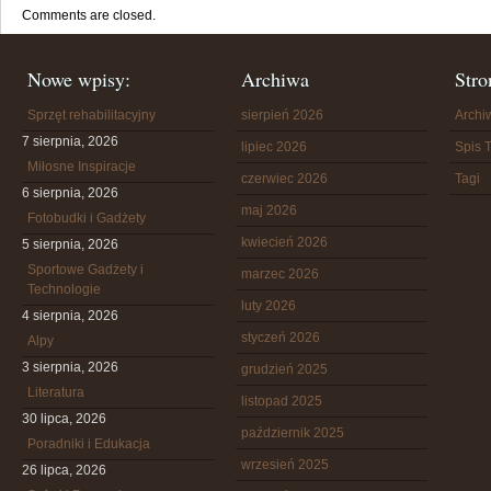
Comments are closed.
Nowe wpisy:
Archiwa
Stro
Sprzęt rehabilitacyjny
sierpień 2026
Arch
7 sierpnia, 2026
lipiec 2026
Spis T
Miłosne Inspiracje
czerwiec 2026
Tagi
6 sierpnia, 2026
maj 2026
Fotobudki i Gadżety
kwiecień 2026
5 sierpnia, 2026
Sportowe Gadżety i
marzec 2026
Technologie
luty 2026
4 sierpnia, 2026
styczeń 2026
Alpy
3 sierpnia, 2026
grudzień 2025
Literatura
listopad 2025
30 lipca, 2026
październik 2025
Poradniki i Edukacja
wrzesień 2025
26 lipca, 2026