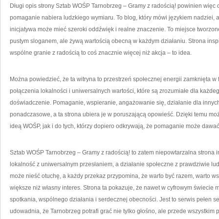
Długi opis strony Sztab WOŚP Tarnobrzeg – Gramy z radością! powinien więc 
pomaganie nabiera ludzkiego wymiaru. To blog, który mówi językiem nadziei, 
inicjatywa może mieć szeroki oddźwięk i realne znaczenie. To miejsce tworzone 
pustym sloganem, ale żywą wartością obecną w każdym działaniu. Strona inspi
wspólne granie z radością to coś znacznie więcej niż akcja – to idea.
Można powiedzieć, że ta witryna to przestrzeń społecznej energii zamknięta w f
połączenia lokalności i uniwersalnych wartości, które są zrozumiałe dla każd
doświadczenie. Pomaganie, wspieranie, angażowanie się, działanie dla innych
ponadczasowe, a ta strona ubiera je w poruszającą opowieść. Dzięki temu moż
ideą WOŚP, jak i do tych, którzy dopiero odkrywają, że pomaganie może dawa
Sztab WOŚP Tarnobrzeg – Gramy z radością! to zatem niepowtarzalna strona in
lokalność z uniwersalnym przesłaniem, a działanie społeczne z prawdziwie lu
może nieść otuchę, a każdy przekaz przypomina, że warto być razem, warto w
większe niż własny interes. Strona ta pokazuje, że nawet w cyfrowym świecie
spotkania, wspólnego działania i serdecznej obecności. Jest to serwis pełen s
udowadnia, że Tarnobrzeg potrafi grać nie tylko głośno, ale przede wszystkim p