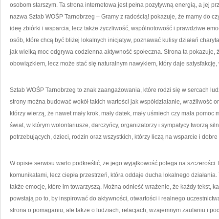
osobom starszym. Ta strona internetowa jest pełna pozytywną energią, a jej p
nazwa Sztab WOŚP Tarnobrzeg – Gramy z radością! pokazuje, że mamy do czyni
ideę zbiórki i wsparcia, lecz także życzliwość, wspólnotowość i prawdziwe em
osób, które chcą być bliżej lokalnych inicjatyw, poznawać kulisy działań charyta
jak wielką moc odgrywa codzienna aktywność społeczna. Strona ta pokazuje,
obowiązkiem, lecz może stać się naturalnym nawykiem, który daje satysfakcję,
Sztab WOŚP Tarnobrzeg to znak zaangażowania, które rodzi się w sercach ludzi
strony można budować wokół takich wartości jak współdziałanie, wrażliwość ora
którzy wierzą, że nawet mały krok, mały datek, mały uśmiech czy mała pomoc
świat, w którym wolontariusze, darczyńcy, organizatorzy i sympatycy tworzą sil
potrzebujących, dzieci, rodzin oraz wszystkich, którzy liczą na wsparcie i dobre
W opisie serwisu warto podkreślić, że jego wyjątkowość polega na szczerości. N
komunikatami, lecz ciepła przestrzeń, która oddaje ducha lokalnego działania.
także emocje, które im towarzyszą. Można odnieść wrażenie, że każdy tekst, k
powstają po to, by inspirować do aktywności, otwartości i realnego uczestnic
strona o pomaganiu, ale także o ludziach, relacjach, wzajemnym zaufaniu i p