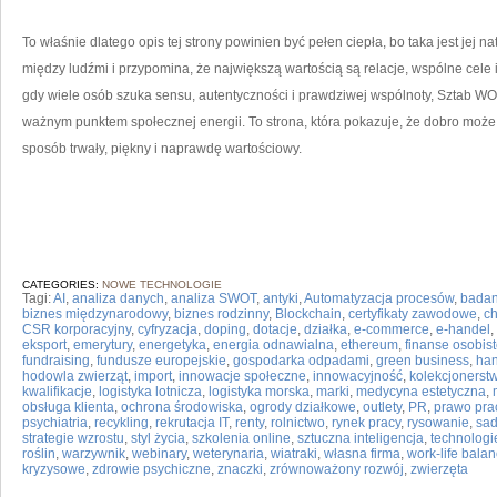
To właśnie dlatego opis tej strony powinien być pełen ciepła, bo taka jest jej n
między ludźmi i przypomina, że największą wartością są relacje, wspólne cele
gdy wiele osób szuka sensu, autentyczności i prawdziwej wspólnoty, Sztab WO
ważnym punktem społecznej energii. To strona, która pokazuje, że dobro może
sposób trwały, piękny i naprawdę wartościowy.
CATEGORIES:
NOWE TECHNOLOGIE
Tagi:
AI
,
analiza danych
,
analiza SWOT
,
antyki
,
Automatyzacja procesów
,
badan
biznes międzynarodowy
,
biznes rodzinny
,
Blockchain
,
certyfikaty zawodowe
,
ch
CSR korporacyjny
,
cyfryzacja
,
doping
,
dotacje
,
działka
,
e-commerce
,
e-handel
,
eksport
,
emerytury
,
energetyka
,
energia odnawialna
,
ethereum
,
finanse osobis
fundraising
,
fundusze europejskie
,
gospodarka odpadami
,
green business
,
han
hodowla zwierząt
,
import
,
innowacje społeczne
,
innowacyjność
,
kolekcjonerst
kwalifikacje
,
logistyka lotnicza
,
logistyka morska
,
marki
,
medycyna estetyczna
,
obsługa klienta
,
ochrona środowiska
,
ogrody działkowe
,
outlety
,
PR
,
prawo pra
psychiatria
,
recykling
,
rekrutacja IT
,
renty
,
rolnictwo
,
rynek pracy
,
rysowanie
,
sa
strategie wzrostu
,
styl życia
,
szkolenia online
,
sztuczna inteligencja
,
technologi
roślin
,
warzywnik
,
webinary
,
weterynaria
,
wiatraki
,
własna firma
,
work-life bala
kryzysowe
,
zdrowie psychiczne
,
znaczki
,
zrównoważony rozwój
,
zwierzęta