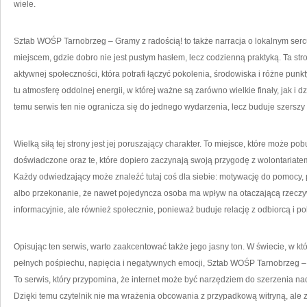
wiele.
Sztab WOŚP Tarnobrzeg – Gramy z radością! to także narracja o lokalnym sercu
miejscem, gdzie dobro nie jest pustym hasłem, lecz codzienną praktyką. Ta st
aktywnej społeczności, która potrafi łączyć pokolenia, środowiska i różne pun
tu atmosferę oddolnej energii, w której ważne są zarówno wielkie finały, jak i 
temu serwis ten nie ogranicza się do jednego wydarzenia, lecz buduje szersz
Wielką siłą tej strony jest jej poruszający charakter. To miejsce, które może p
doświadczone oraz te, które dopiero zaczynają swoją przygodę z wolontariatem
Każdy odwiedzający może znaleźć tutaj coś dla siebie: motywację do pomocy
albo przekonanie, że nawet pojedyncza osoba ma wpływ na otaczającą rzeczywi
informacyjnie, ale również społecznie, ponieważ buduje relację z odbiorcą i po
Opisując ten serwis, warto zaakcentować także jego jasny ton. W świecie, w kt
pełnych pośpiechu, napięcia i negatywnych emocji, Sztab WOŚP Tarnobrzeg – 
To serwis, który przypomina, że internet może być narzędziem do szerzenia nadz
Dzięki temu czytelnik nie ma wrażenia obcowania z przypadkową witryną, ale z 