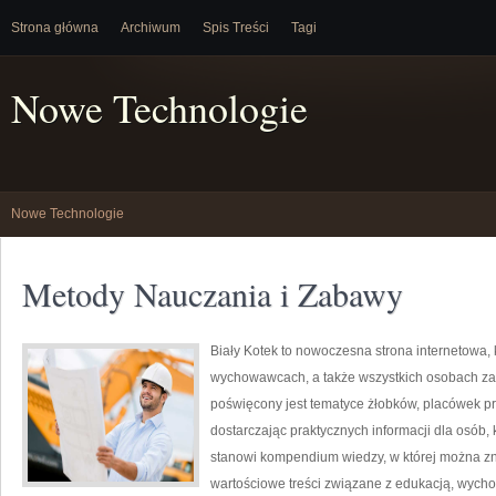
Strona główna
Archiwum
Spis Treści
Tagi
Nowe Technologie
Nowe Technologie
Metody Nauczania i Zabawy
Biały Kotek to nowoczesna strona internetowa, 
wychowawcach, a także wszystkich osobach za
poświęcony jest tematyce żłobków, placówek p
dostarczając praktycznych informacji dla osób
stanowi kompendium wiedzy, w której można z
wartościowe treści związane z edukacją, wych