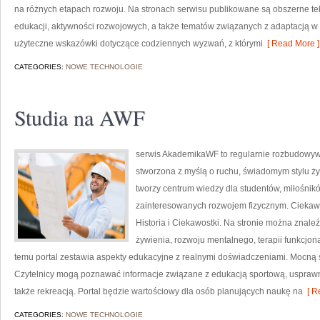
na różnych etapach rozwoju. Na stronach serwisu publikowane są obszerne tek
edukacji, aktywności rozwojowych, a także tematów związanych z adaptacją w 
użyteczne wskazówki dotyczące codziennych wyzwań, z którymi
[ Read More ]
CATEGORIES:
NOWE TECHNOLOGIE
Studia na AWF
serwis AkademikaWF to regularnie rozbudowywa
stworzona z myślą o ruchu, świadomym stylu życi
tworzy centrum wiedzy dla studentów, miłośnik
zainteresowanych rozwojem fizycznym. Ciekawe 
Historia i Ciekawostki. Na stronie można znal
żywienia, rozwoju mentalnego, terapii funkcjon
temu portal zestawia aspekty edukacyjne z realnymi doświadczeniami. Mocną s
Czytelnicy mogą poznawać informacje związane z edukacją sportową, uspra
także rekreacją. Portal będzie wartościowy dla osób planujących naukę na
[ R
CATEGORIES:
NOWE TECHNOLOGIE