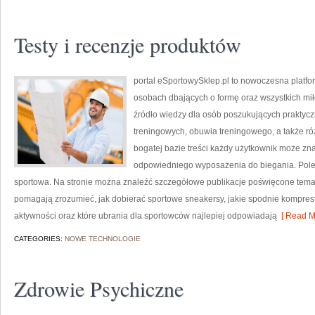
Testy i recenzje produktów
portal eSportowySklep.pl to nowoczesna platfor
osobach dbających o formę oraz wszystkich mił
źródło wiedzy dla osób poszukujących prakty
treningowych, obuwia treningowego, a także ró
bogatej bazie treści każdy użytkownik może zn
odpowiedniego wyposażenia do biegania. Polec
sportowa. Na stronie można znaleźć szczegółowe publikacje poświęcone temat
pomagają zrozumieć, jak dobierać sportowe sneakersy, jakie spodnie kompre
aktywności oraz które ubrania dla sportowców najlepiej odpowiadają
[ Read M
CATEGORIES:
NOWE TECHNOLOGIE
Zdrowie Psychiczne