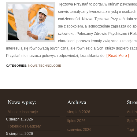
Tęczowa Przystań to portal, w którym psychologi
serwis tematyczny tworzona z myślą o osobach
codzienności. Nazwa Tęczowa Przystań dobrze 
się z spokojem, a jednocześnie zaprasza do sp
człowieku. Polecamy Zdrowie Psychiczne i Rela
charakter i porusza tematy związane z relacjami
interesują się równowagą psychiczną, ale również dla tych, którzy dopiero z
Przystań nie narzuca gotowych odpowiedzi, lecz skłania do
[ Read More ]
CATEGORIES:
NOWE TECHNOLOGIE
Nowe wpisy:
Archiwa
Stro
Miłosne Inspiracje
sierpień 2026
Arch
6 sierpnia, 2026
lipiec 2026
Spis T
Fotobudki i Gadżety
czerwiec 2026
Tagi
5 sierpnia, 2026