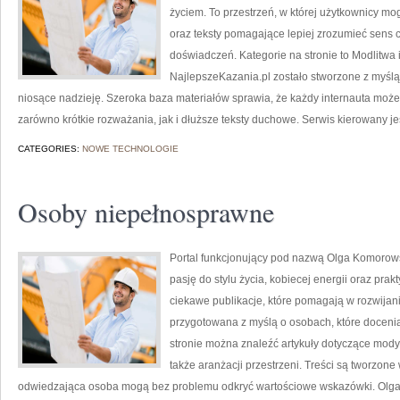
życiem. To przestrzeń, w której użytkownicy m
oraz teksty pomagające lepiej zrozumieć sens
doświadczeń. Kategorie na stronie to Modlitwa
NajlepszeKazania.pl zostało stworzone z myślą 
niosące nadzieję. Szeroka baza materiałów sprawia, że każdy internauta może
zarówno krótkie rozważania, jak i dłuższe teksty duchowe. Serwis kierowany j
CATEGORIES:
NOWE TECHNOLOGIE
Osoby niepełnosprawne
Portal funkcjonujący pod nazwą Olga Komorows
pasję do stylu życia, kobiecej energii oraz pra
ciekawe publikacje, które pomagają w rozwijan
przygotowana z myślą o osobach, które docenia
stronie można znaleźć artykuły dotyczące mody,
także aranżacji przestrzeni. Treści są tworzon
odwiedzająca osoba mogą bez problemu odkryć wartościowe wskazówki. Olg