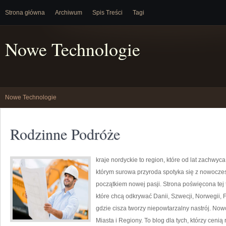
Strona główna
Archiwum
Spis Treści
Tagi
Nowe Technologie
Nowe Technologie
Rodzinne Podróże
kraje nordyckie to region, które od lat zachwy
którym surowa przyroda spotyka się z nowocze
początkiem nowej pasji. Strona poświęcona tej 
które chcą odkrywać Danii, Szwecji, Norwegii, F
gdzie cisza tworzy niepowtarzalny nastrój. No
Miasta i Regiony. To blog dla tych, którzy ceni