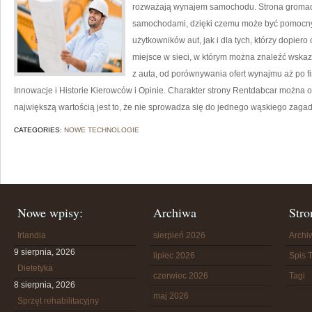
rozważają wynajem samochodu. Strona gromad
samochodami, dzięki czemu może być pomocn
użytkowników aut, jak i dla tych, którzy dopi
miejsce w sieci, w którym można znaleźć wska
z auta, od porównywania ofert wynajmu aż po f
Innowacje i Historie Kierowców i Opinie. Charakter strony Rentdabcar można okr
największą wartością jest to, że nie sprowadza się do jednego wąskiego zagad
CATEGORIES:
NOWE TECHNOLOGIE
Nowe wpisy:
Archiwa
Stro
Irlandia
sierpień 2026
Arch
9 sierpnia, 2026
lipiec 2026
Spis T
Dietetyka
czerwiec 2026
Tagi
8 sierpnia, 2026
maj 2026
Sprzęt rehabilitacyjny