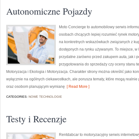
Autonomiczne Pojazdy
Moto Concierge to automobilowy serwis informa
osobach chcących lepiej rozumieć rynek motory
na konkretnych wskazówkach związanych z ku
dostępnych na rynku używanym. To miejsce, w 
przydatne zarówno przed zakupem auta, jak i 
przygotowania do sprzedaży czy oceny stanu te
Motoryzacja i Ekologia i Motoryzacja. Charakter strony można określić jako ko
wyłącznie na ogólnych ciekawostkach, ale porusza tematy, które mogą realn
oraz osobom planującym wymianę
[ Read More ]
CATEGORIES:
NOWE TECHNOLOGIE
Testy i Recenzje
Rentdabcar to motoryzacyjny serwis internetow