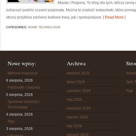
Miasta i Regiony. To blog dla tych, którzy ceni
zobaczyć podróż oczami pasjonata. Można tu znaleźć wskazówki, które pomag
strony przybliża zarówno kultowe trasy, jak i spokojniejsze
[ Read More ]
CATEGORIES:
NOWE TECHNOLOGIE
Nowe wpisy:
Archiwa
Stro
Miłosne Inspiracje
sierpień 2026
Arch
6 sierpnia, 2026
lipiec 2026
Spis T
Fotobudki i Gadżety
czerwiec 2026
Tagi
5 sierpnia, 2026
maj 2026
Sportowe Gadżety i
Technologie
kwiecień 2026
4 sierpnia, 2026
marzec 2026
Alpy
luty 2026
3 sierpnia, 2026
styczeń 2026
Literatura