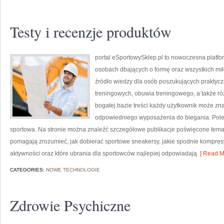
Testy i recenzje produktów
portal eSportowySklep.pl to nowoczesna platfor
osobach dbających o formę oraz wszystkich mił
źródło wiedzy dla osób poszukujących prakty
treningowych, obuwia treningowego, a także ró
bogatej bazie treści każdy użytkownik może zn
odpowiedniego wyposażenia do biegania. Polec
sportowa. Na stronie można znaleźć szczegółowe publikacje poświęcone temat
pomagają zrozumieć, jak dobierać sportowe sneakersy, jakie spodnie kompre
aktywności oraz które ubrania dla sportowców najlepiej odpowiadają
[ Read M
CATEGORIES:
NOWE TECHNOLOGIE
Zdrowie Psychiczne