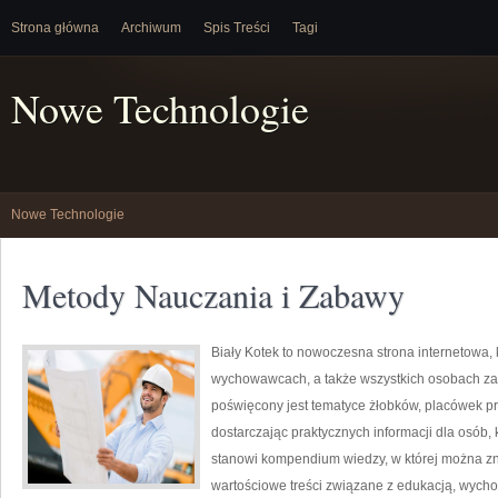
Strona główna
Archiwum
Spis Treści
Tagi
Nowe Technologie
Nowe Technologie
Metody Nauczania i Zabawy
Biały Kotek to nowoczesna strona internetowa, 
wychowawcach, a także wszystkich osobach za
poświęcony jest tematyce żłobków, placówek p
dostarczając praktycznych informacji dla osób
stanowi kompendium wiedzy, w której można z
wartościowe treści związane z edukacją, wych