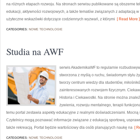
na różnych etapach rozwoju. Na stronach serwisu publikowane są obszerne tek
edukacji, aktywności rozwojowych, a także tematów związanych z adaptacją w 
użyteczne wskazówki dotyczące codziennych wyzwań, z którymi
[ Read More ]
CATEGORIES:
NOWE TECHNOLOGIE
Studia na AWF
serwis AkademikaWF to regularnie rozbudowywa
stworzona z myślą o ruchu, świadomym stylu życi
tworzy centrum wiedzy dla studentów, miłośnik
zainteresowanych rozwojem fizycznym. Ciekawe 
Historia i Ciekawostki. Na stronie można znal
żywienia, rozwoju mentalnego, terapii funkcjon
temu portal zestawia aspekty edukacyjne z realnymi doświadczeniami. Mocną s
Czytelnicy mogą poznawać informacje związane z edukacją sportową, uspra
także rekreacją. Portal będzie wartościowy dla osób planujących naukę na
[ R
CATEGORIES:
NOWE TECHNOLOGIE