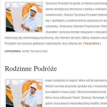
Tęczowa Przystań to portal, w którym psychologi
serwis tematyczny tworzona z myślą o osobach
codzienności. Nazwa Tęczowa Przystań dobrze 
się z spokojem, a jednocześnie zaprasza do sp
człowieku. Polecamy Zdrowie Psychiczne i Rela
charakter i porusza tematy związane z relacjami
interesują się równowagą psychiczną, ale również dla tych, którzy dopiero z
Przystań nie narzuca gotowych odpowiedzi, lecz skłania do
[ Read More ]
CATEGORIES:
NOWE TECHNOLOGIE
Rodzinne Podróże
kraje nordyckie to region, które od lat zachwy
którym surowa przyroda spotyka się z nowocze
początkiem nowej pasji. Strona poświęcona tej 
które chcą odkrywać Danii, Szwecji, Norwegii, F
gdzie cisza tworzy niepowtarzalny nastrój. No