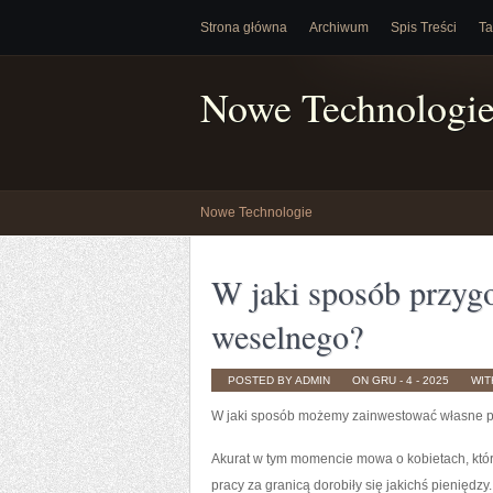
Strona główna
Archiwum
Spis Treści
Ta
Nowe Technologi
Nowe Technologie
W jaki sposób przygo
weselnego?
POSTED BY ADMIN
ON GRU - 4 - 2025
WI
W jaki sposób możemy zainwestować własne 
Akurat w tym momencie mowa o kobietach, któr
pracy za granicą dorobiły się jakichś pieniędz