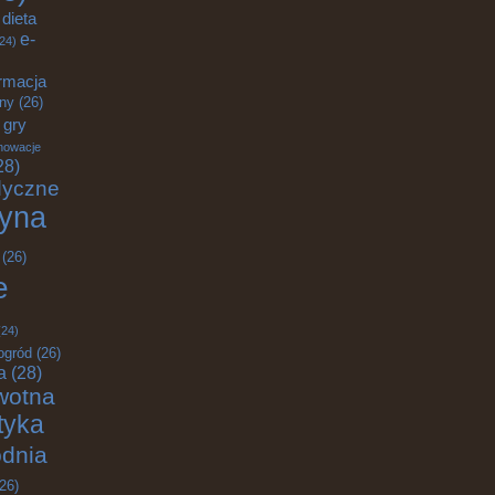
dieta
e-
24)
rmacja
zny
(26)
gry
nowacje
28)
dyczne
yna
(26)
e
24)
ogród
(26)
a
(28)
wotna
ktyka
odnia
26)