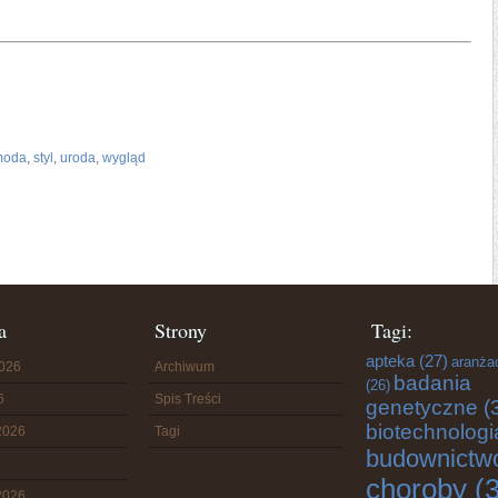
moda
,
styl
,
uroda
,
wygląd
a
Strony
Tagi:
apteka
(27)
aranża
2026
Archiwum
badania
(26)
6
Spis Treści
genetyczne
(
biotechnologi
2026
Tagi
budownictw
choroby
(3
2026