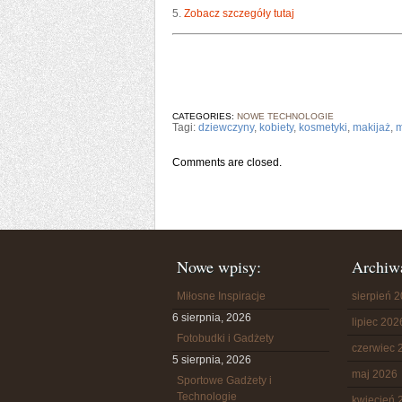
5.
Zobacz szczegóły tutaj
CATEGORIES:
NOWE TECHNOLOGIE
Tagi:
dziewczyny
,
kobiety
,
kosmetyki
,
makijaż
,
Comments are closed.
Nowe wpisy:
Archiw
Miłosne Inspiracje
sierpień 
6 sierpnia, 2026
lipiec 202
Fotobudki i Gadżety
czerwiec 
5 sierpnia, 2026
maj 2026
Sportowe Gadżety i
Technologie
kwiecień 