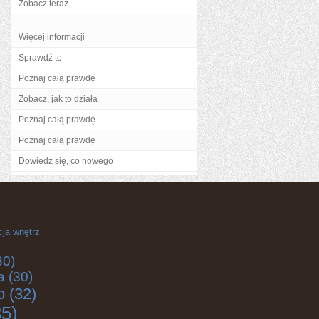
Zobacz teraz
Więcej informacji
Sprawdź to
Poznaj całą prawdę
Zobacz, jak to działa
Poznaj całą prawdę
Poznaj całą prawdę
Dowiedz się, co nowego
cja wnętrz
30)
a
(30)
o
(32)
5)