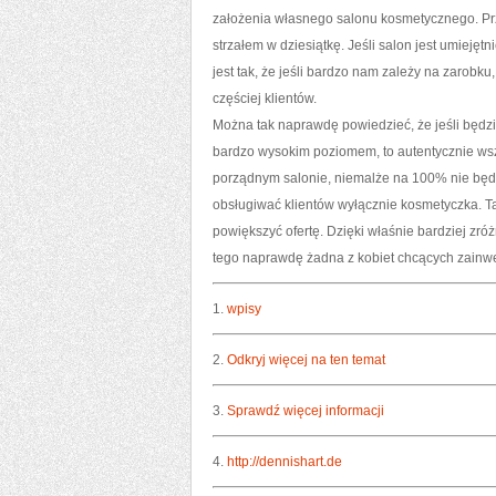
założenia własnego salonu kosmetycznego. Prz
strzałem w dziesiątkę. Jeśli salon jest umieję
jest tak, że jeśli bardzo nam zależy na zarobk
częściej klientów.
Można tak naprawdę powiedzieć, że jeśli będzi
bardzo wysokim poziomem, to autentycznie wsz
porządnym salonie, niemalże na 100% nie będzi
obsługiwać klientów wyłącznie kosmetyczka. Ta
powiększyć ofertę. Dzięki właśnie bardziej zróż
tego naprawdę żadna z kobiet chcących zainw
1.
wpisy
2.
Odkryj więcej na ten temat
3.
Sprawdź więcej informacji
4.
http://dennishart.de