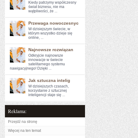
Kiedy ⁢patrzymy współczesny
świat biznesu,⁢ nie ma
wątpliwości, że ...
Przewaga nowoczesnyc
W dzisiejszym​ świecie, w
którym wszystko dzieje się‍
online, ...
Najnowsze rozwiązan
Odkryjcie najnowsze
innowacje w świecie
satelitarnego systemu
nawigacyjnego! Dzięki ...
Jak sztuczna intelig
W dzisiejszych czasach,
korzystanie z‍ sztucznej
inteligencji‌ staje się ...
Reklama:
Przejdź na stronę
Więcej na ten temat