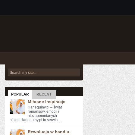
POPULAR
RECENT
Miłosne Inspiracje
Harlequiny.pl – świat
romansów, emocji i
niezapomnianych
historiiHarlequiny.pl to serwis ...
Rewolucja w handlu: