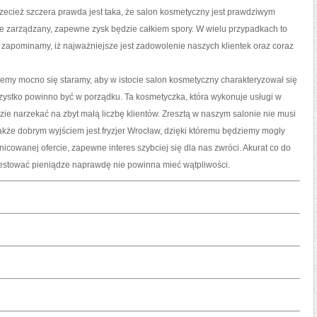
ecież szczera prawda jest taka, że salon kosmetyczny jest prawdziwym
tnie zarządzany, zapewne zysk będzie całkiem spory. W wielu przypadkach to
u, zapominamy, iż najważniejsze jest zadowolenie naszych klientek oraz coraz
emy mocno się staramy, aby w istocie salon kosmetyczny charakteryzował się
ystko powinno być w porządku. Ta kosmetyczka, która wykonuje usługi w
e narzekać na zbyt małą liczbę klientów. Zresztą w naszym salonie nie musi
kże dobrym wyjściem jest fryzjer Wrocław, dzięki któremu będziemy mogły
nicowanej ofercie, zapewne interes szybciej się dla nas zwróci. Akurat co do
estować pieniądze naprawdę nie powinna mieć wątpliwości.