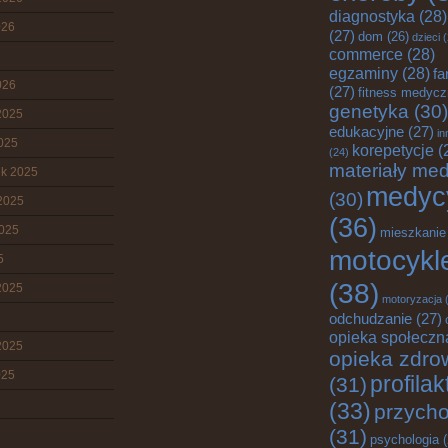
diagnostyka
(28)
026
(27)
dom
(26)
dzieci
(
commerce
(28)
egzaminy
(28)
fa
026
(27)
fitness medyc
genetyka
(30)
2025
edukacyjne
(27)
in
2025
korepetycje
(
(24)
materiały me
ik 2025
medyc
(30)
2025
(36)
2025
mieszkanie
motocykl
5
(38)
2025
motoryzacja
(
odchudzanie
(27)
opieka społeczn
2025
opieka zdro
025
profila
(31)
(33)
przych
(31)
psychologia
(