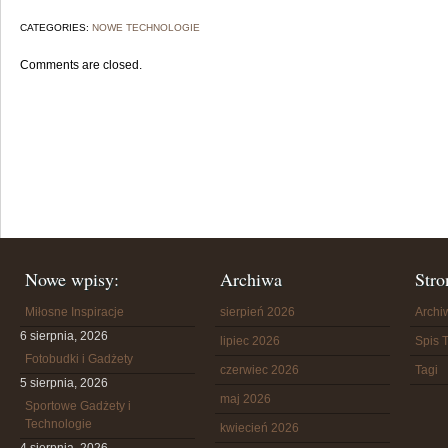
CATEGORIES:
NOWE TECHNOLOGIE
Comments are closed.
Nowe wpisy:
Archiwa
Stro
Miłosne Inspiracje
sierpień 2026
Arch
6 sierpnia, 2026
lipiec 2026
Spis T
Fotobudki i Gadżety
czerwiec 2026
Tagi
5 sierpnia, 2026
maj 2026
Sportowe Gadżety i
Technologie
kwiecień 2026