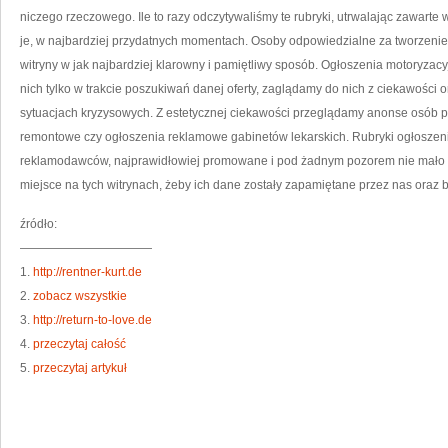
J
niczego rzeczowego. Ile to razy odczytywaliśmy te rubryki, utrwalając zawart
W
ST
je, w najbardziej przydatnych momentach. Osoby odpowiedzialne za tworzenie 
O
O
witryny w jak najbardziej klarowny i pamiętliwy sposób. Ogłoszenia motoryza
nich tylko w trakcie poszukiwań danej oferty, zaglądamy do nich z ciekawości
sytuacjach kryzysowych. Z estetycznej ciekawości przeglądamy anonse osób 
remontowe czy ogłoszenia reklamowe gabinetów lekarskich. Rubryki ogłoszeni
reklamodawców, najprawidłowiej promowane i pod żadnym pozorem nie mało p
miejsce na tych witrynach, żeby ich dane zostały zapamiętane przez nas oraz b
źródło:
———————————
1.
http://rentner-kurt.de
2.
zobacz wszystkie
3.
http://return-to-love.de
4.
przeczytaj całość
5.
przeczytaj artykuł